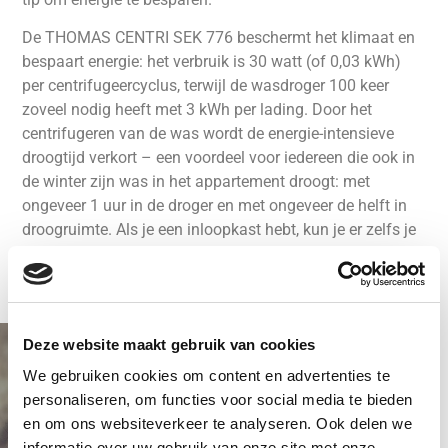
De THOMAS CENTRI SEK 776 beschermt het klimaat en
bespaart energie: het verbruik is 30 watt (of 0,03 kWh)
per centrifugeercyclus, terwijl de wasdroger 100 keer
zoveel nodig heeft met 3 kWh per lading. Door het
centrifugeren van de was wordt de energie-intensieve
droogtijd verkort – een voordeel voor iedereen die ook in
de winter zijn was in het appartement droogt: met
ongeveer 1 uur in de droger en met ongeveer de helft in
droogruimte. Als je een inloopkast hebt, kun je er zelfs je
wasgoed in ophangen.
Deze website maakt gebruik van cookies
Hij draait met 2.800 tpm.
We gebruiken cookies om content en advertenties te
Ter vergelijking: moderne
personaliseren, om functies voor social media te bieden
wasmachines draaien met
en om ons websiteverkeer te analyseren. Ook delen we
1.600 toeren per minuut.
informatie over uw gebruik van onze site met onze