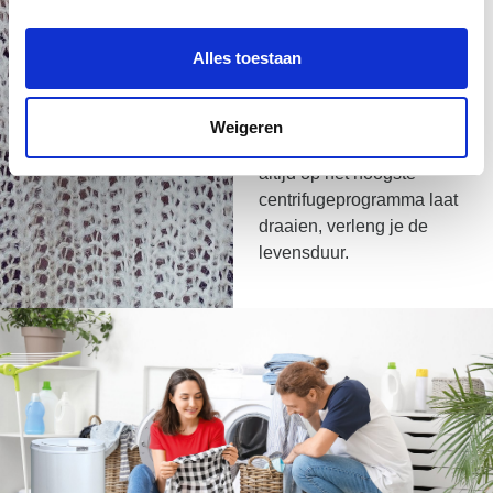
handdoeken die met 1.400
omwentelingen is
Alles toestaan
rondgedraaid, wordt
daarentegen niet te veel
water weggegooid. Tip: als
Weigeren
je je wasmachine niet
altijd op het hoogste
centrifugeprogramma laat
draaien, verleng je de
levensduur.