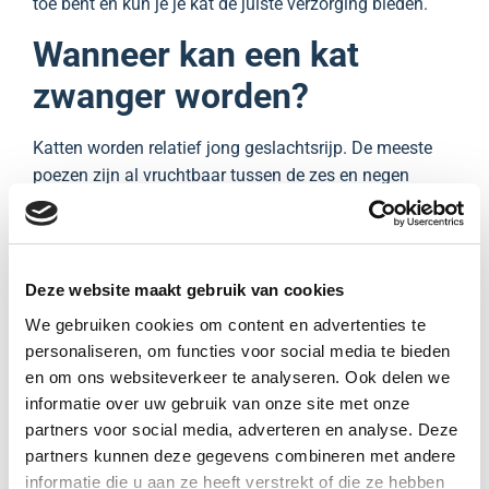
toe bent en kun je je kat de juiste verzorging bieden.
Wanneer kan een kat
zwanger worden?
Katten worden relatief jong geslachtsrijp. De meeste
poezen zijn al vruchtbaar tussen de zes en negen
maanden oud. Dit hangt af van het ras, de gezondheid
en de tijd van het jaar. In de natuur spelen licht en
temperatuur een rol: katten worden meestal krols in de
lente en zomer, wanneer de dagen langer zijn.
Deze website maakt gebruik van cookies
We gebruiken cookies om content en advertenties te
Tijdens de krolsheid vertoont je kat vaak onrustig
personaliseren, om functies voor social media te bieden
gedrag, miauwt ze meer en rolt ze over de grond. Op
en om ons websiteverkeer te analyseren. Ook delen we
dat moment kan ze gedekt worden en zwanger raken.
informatie over uw gebruik van onze site met onze
Omdat katten meerdere keren per jaar krols kunnen
partners voor social media, adverteren en analyse. Deze
worden, is de kans groot dat een poes zonder
partners kunnen deze gegevens combineren met andere
sterilisatie vroeg of laat drachtig wordt.
informatie die u aan ze heeft verstrekt of die ze hebben