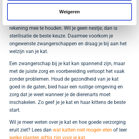
wordt duidelijk dat er kittens aankomen.
Weigeren
Omdat poezen al jong vruchtbaar zijn en meerdere
keren per jaar zwanger kunnen worden, is het goed hier
rekening mee te houden. Wil je geen nestje, dan is
sterilisatie de beste keuze. Daarmee voorkom je
ongewenste zwangerschappen en draag je bij aan het
welzijn van je kat.
Een zwangerschap bij je kat kan spannend zijn, maar
met de juiste zorg en voorbereiding verloopt het vaak
zonder problemen. Houd de gezondheid van je kat
goed in de gaten, bied haar een rustige omgeving en
zorg dat je weet wanneer je de dierenarts moet
inschakelen. Zo geef je je kat en haar kittens de beste
start.
Wil je meer weten over je kat en hoe goede verzorging
eruit ziet? Lees dan
wat katten niet mogen eten
of leer
welke planten giftig zijn voor je kat
.