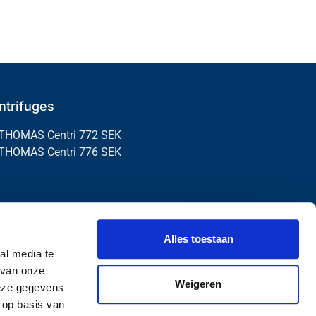
ntrifuges
THOMAS Centri 772 SEK
THOMAS Centri 776 SEK
Alles toestaan
al media te
 van onze
Weigeren
deze gegevens
 op basis van