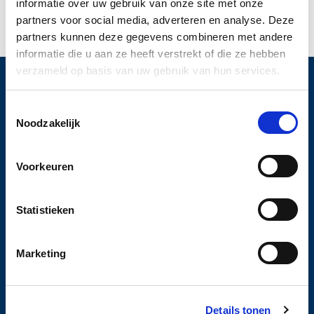
informatie over uw gebruik van onze site met onze
partners voor social media, adverteren en analyse. Deze
partners kunnen deze gegevens combineren met andere
Stofzuiger voor kattenharen
informatie die u aan ze heeft verstrekt of die ze hebben
verzameld op basis van uw gebruik van hun services.
Toestemmingsselectie
THOMAS Stofzuigers
Noodzakelijk
Home
Producten
Voorkeuren
Over THOMAS
Contact
Reviews
Statistieken
Marketing
Stofzuigers
Boxer stof- en waszuiger
Aqua+ pet & family parquet pro
Details tonen