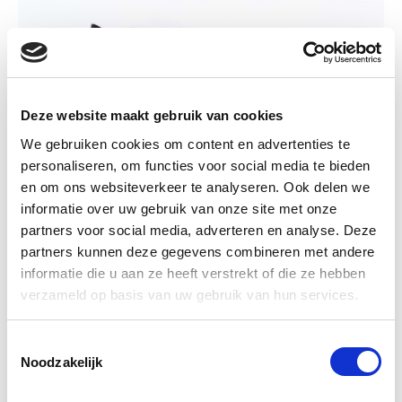
Deze website maakt gebruik van cookies
We gebruiken cookies om content en advertenties te
personaliseren, om functies voor social media te bieden
en om ons websiteverkeer te analyseren. Ook delen we
informatie over uw gebruik van onze site met onze
partners voor social media, adverteren en analyse. Deze
Honden kunnen sommige ziektes ruiken.
partners kunnen deze gegevens combineren met andere
informatie die u aan ze heeft verstrekt of die ze hebben
Door de enorm goede neuzen van honden kunnen ze
verzameld op basis van uw gebruik van hun services.
bepaalde ziektes zoals epilepsie en diabetes ruiken. Deze
abnormale cellen van de ziektes geven bepaalde geuren
af die de honden kunnen ruiken.
Toestemmingsselectie
Noodzakelijk